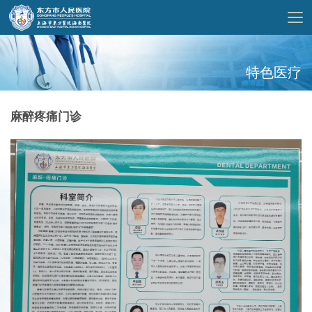
展
开
特色医疗
导
航
麻醉疼痛门诊